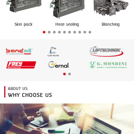
FRYING
GERNAL
GRILLING
G.MONDINI
Skin pack
Heat sealing
Blanching
HEAT SEALING
KRONEN
INJECTING
NOCK
LOADER
ORVED
MEMBRANING
PACKING
PEELING
ABOUT US
WHY CHOOSE US
SEARING
SKIN PACK
SKINNING
SLICING