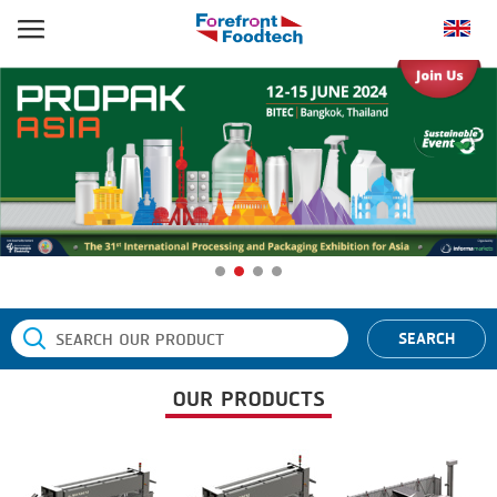
หน้าแรก
ประเภทสินค้า
BANDING
ยี่ห้อสินค้า
BLANCHING
BANDALL
ข่าว
BOILING
CARSOE
ติดต่อเรา
CENTRIFUGING
CLIPTECHNIK
CLIPPING
DORIT
SEARCH
COOKING
EMERSON
OUR PRODUCTS
DICING
FIREX
FORMING
FREY