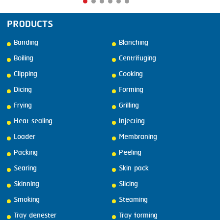
PRODUCTS
Banding
Blanching
Boiling
Centrifuging
Clipping
Cooking
Dicing
Forming
Frying
Grilling
Heat sealing
Injecting
Loader
Membraning
Packing
Peeling
Searing
Skin pack
Skinning
Slicing
Smoking
Steaming
Tray denester
Tray forming