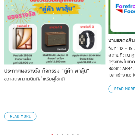
งานแสดงสิน
วันที่: 12 - 1
สถานที่: ณ ศ
กรุงเทพไบเทค
Booth: AR44,
ประกาศผลรางวัล กิจกรรม “คู่ค้า พาลุ้น”
เวลาเข้างาน: 
ขอแสดงความยินดีสำหรับผู้โชคดี
READ MORE
READ MORE