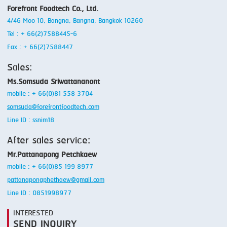
Forefront Foodtech Co., Ltd.
4/46 Moo 10, Bangna, Bangna, Bangkok 10260
Tel : + 66(2)7588445-6
Fax : + 66(2)7588447
Sales:
Ms.Somsuda Sriwattananont
mobile : + 66(0)81 558 3704
somsuda@forefrontfoodtech.com
Line ID : ssnim18
After sales service:
Mr.Pattanapong Petchkaew
mobile : + 66(0)85 199 8977
pattanapongphethaew@gmail.com
Line ID : 0851998977
INTERESTED
SEND INQUIRY