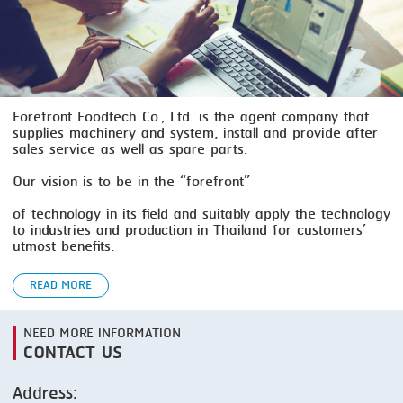
SMOKING
STEAMING
TRAY DENESTER
Forefront Foodtech Co., Ltd. is the agent company that
supplies machinery and system, install and provide after
TRAY FORMING
sales service as well as spare parts.
TUMBLING
Our vision is to be in the “forefront”
VACUUM PACKING
of technology in its field and suitably apply the technology
to industries and production in Thailand for customers’
VACUUM STUFFING
utmost benefits.
WASHING
READ MORE
NEED MORE INFORMATION
CONTACT US
Address: