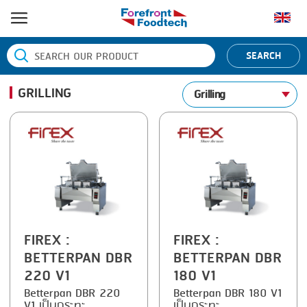
หน้าแรก
SEARCH
ประเภทสินค้า
GRILLING
Grilling
BANDING
ยี่ห้อสินค้า
BLANCHING
BANDALL
ข่าว
BOILING
CARSOE
ติดต่อเรา
CENTRIFUGING
CLIPTECHNIK
CLIPPING
DORIT
COOKING
EMERSON
FIREX
:
FIREX
:
BETTERPAN DBR
BETTERPAN DBR
DICING
FIREX
220 V1
180 V1
FORMING
FREY
Betterpan DBR 220
Betterpan DBR 180 V1
V1 เป็นกระทะ
เป็นกระทะ