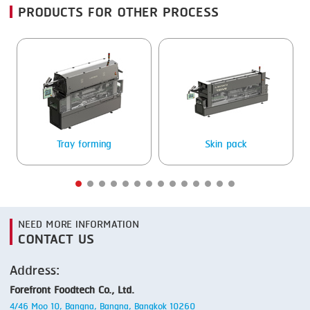
PRODUCTS FOR OTHER PROCESS
SMOKING
STEAMING
TRAY DENESTER
TRAY FORMING
TUMBLING
Tray forming
Skin pack
VACUUM PACKING
VACUUM STUFFING
WASHING
NEED MORE INFORMATION
CONTACT US
Address:
Forefront Foodtech Co., Ltd.
4/46 Moo 10, Bangna, Bangna, Bangkok 10260