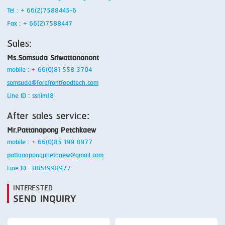
Tel : + 66(2)7588445-6
Fax : + 66(2)7588447
Sales:
Ms.Somsuda Sriwattananont
mobile : + 66(0)81 558 3704
somsuda@forefrontfoodtech.com
Line ID : ssnim18
After sales service:
Mr.Pattanapong Petchkaew
mobile : + 66(0)85 199 8977
pattanapongphethaew@gmail.com
Line ID : 0851998977
INTERESTED
SEND INQUIRY