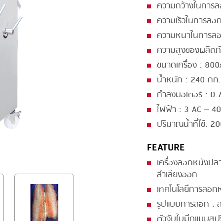
ความกว้างในการล
GRILLING
KRONEN
ความเร็วในการลอก
HEAT SEALING
NOCK
ความหนาในการลอก
INJECTING
ORVED
ความสูงของผลิตภั
ขนาดเครื่อง : 80
LOADER
น้ำหนัก : 240 กก.
MEMBRANING
กำลังมอเตอร์ : 0.7
PACKING
ไฟฟ้า : 3 AC – 40
ปริมาณน้ำที่ใช้: 20
PEELING
SEARING
FEATURE
เครื่องลอกหนังปล
SKIN PACK
ลำเลียงออก
SKINNING
เทคโนโลยีการลอกห
SLICING
รูปแบบการลอก : 
ตัวจับใบมีดแบบสป