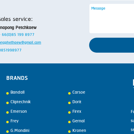
sales service:
anapong Petchkaew
 + 66(0)85 199 8977
ongphethaew@gmail.com
: 0851998977
BRANDS
Bandall
Carsoe
Cliptechnik
Dorit
Emerson
Firex
F
s
Frey
Gernal
s
G.Mondini
Kronen