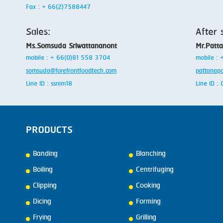
Fax : + 66(2)7588447
Sales:
After 
Ms.Somsuda Sriwattananont
Mr.Patt
mobile : + 66(0)81 558 3704
mobile :
somsuda@forefrontfoodtech.com
pattanap
Line ID : ssnim18
Line ID 
PRODUCTS
Banding
Blanching
Boiling
Centrifuging
Clipping
Cooking
Dicing
Forming
Frying
Grilling