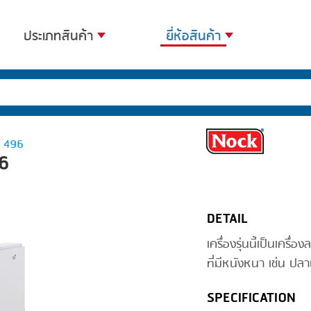
ประเภทสินค้า
ยี่ห้อสินค้า
BANDING
BANDALL
BLANCHING
CARSOE
BOILING
CLIPTECHNIK
F 496
6
CENTRIFUGING
DORIT
CLIPPING
EMERSON
DETAIL
COOKING
FIREX
เครื่องรุ่นนี้เป็นเค
DICING
FREY
ที่มีหนังหนา เช่น ป
FORMING
GERNAL
SPECIFICATION
FRYING
G.MONDINI