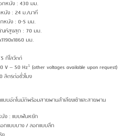
อกหนัง : 430 มม.
หนัง : 24 ม./นาที
หนัง : 0-5 มม.
ณฑ์สูงสุด : 70 มม.
0x1190x1860 มม.
5 กิโลวัตต์
0 V – 50 Hz¹ (other voltages available upon request)
0 ลิตรต่อชั่วโมง
าแบบอัตโนมัติพร้อมสายพานลำเลียงเข้าและสายพาน
นัง : แบบฟันหยัก
ลอกแบบบาง / ลอกแบบลึก
ริง