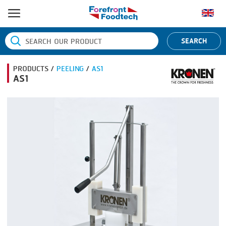
หน้าแรก
SEARCH
ประเภทสินค้า
PRODUCTS /
PEELING
/
AS1
BANDING
ยี่ห้อสินค้า
AS1
BLANCHING
BANDALL
ข่าว
BOILING
CARSOE
ติดต่อเรา
CENTRIFUGING
CLIPTECHNIK
CLIPPING
DORIT
COOKING
EMERSON
DICING
FIREX
FORMING
FREY