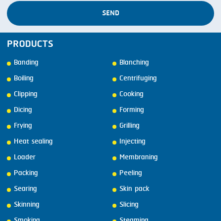
SEND
PRODUCTS
Banding
Blanching
Boiling
Centrifuging
Clipping
Cooking
Dicing
Forming
Frying
Grilling
Heat sealing
Injecting
Loader
Membraning
Packing
Peeling
Searing
Skin pack
Skinning
Slicing
Smoking
Steaming