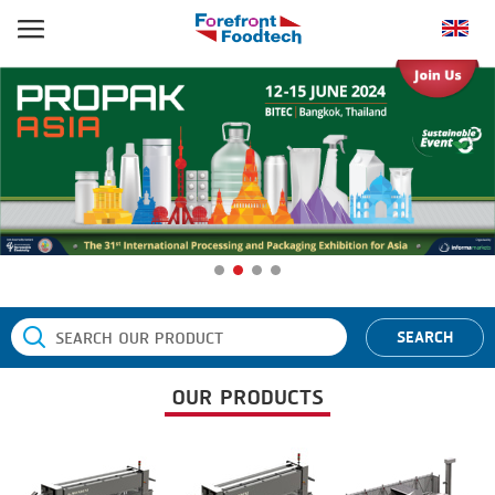
หน้าแรก
ประเภทสินค้า
BANDING
ยี่ห้อสินค้า
BLANCHING
BANDALL
ข่าว
BOILING
CARSOE
ติดต่อเรา
CENTRIFUGING
CLIPTECHNIK
CLIPPING
DORIT
SEARCH
COOKING
EMERSON
OUR PRODUCTS
DICING
FIREX
FORMING
FREY