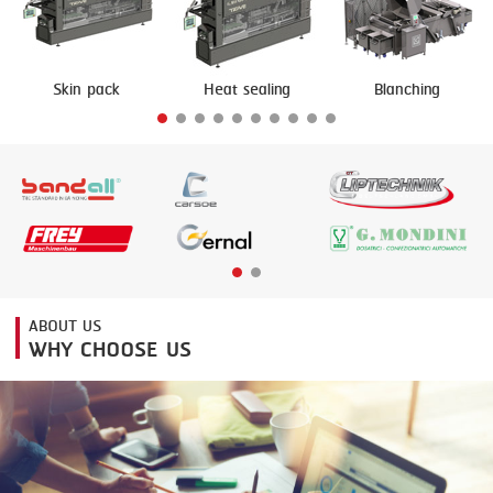
FRYING
GERNAL
GRILLING
G.MONDINI
Skin pack
Heat sealing
Blanching
HEAT SEALING
KRONEN
INJECTING
NOCK
LOADER
ORVED
MEMBRANING
PACKING
PEELING
ABOUT US
WHY CHOOSE US
SEARING
SKIN PACK
SKINNING
SLICING