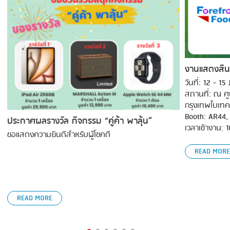
งานแสดงสิน
วันที่: 12 - 1
สถานที่: ณ ศ
กรุงเทพไบเทค
Booth: AR44,
ประกาศผลรางวัล กิจกรรม “คู่ค้า พาลุ้น”
เวลาเข้างาน: 
ขอแสดงความยินดีสำหรับผู้โชคดี
READ MORE
READ MORE