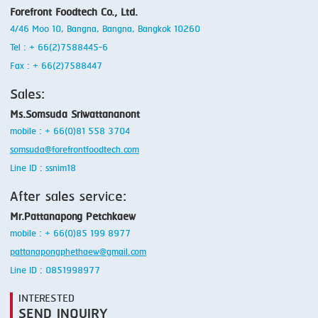
Forefront Foodtech Co., Ltd.
4/46 Moo 10, Bangna, Bangna, Bangkok 10260
Tel : + 66(2)7588445-6
Fax : + 66(2)7588447
Sales:
Ms.Somsuda Sriwattananont
mobile : + 66(0)81 558 3704
somsuda@forefrontfoodtech.com
Line ID : ssnim18
After sales service:
Mr.Pattanapong Petchkaew
mobile : + 66(0)85 199 8977
pattanapongphethaew@gmail.com
Line ID : 0851998977
INTERESTED
SEND INQUIRY