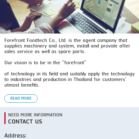
SMOKING
STEAMING
TRAY DENESTER
Forefront Foodtech Co., Ltd. is the agent company that
supplies machinery and system, install and provide after
TRAY FORMING
sales service as well as spare parts.
TUMBLING
Our vision is to be in the “forefront”
VACUUM PACKING
of technology in its field and suitably apply the technology
to industries and production in Thailand for customers’
VACUUM STUFFING
utmost benefits.
WASHING
READ MORE
NEED MORE INFORMATION
CONTACT US
Address: