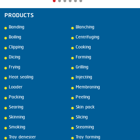
PRODUCTS
Banding
Blanching
Boiling
Centrifuging
Clipping
Cooking
Dicing
Forming
Frying
Grilling
Heat sealing
Injecting
Loader
Membraning
Packing
Peeling
Searing
Skin pack
Skinning
Slicing
Smoking
Steaming
Tray denester
Tray forming