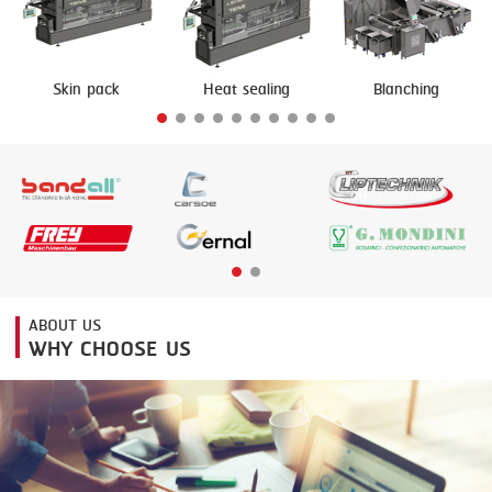
FRYING
GERNAL
GRILLING
G.MONDINI
Skin pack
Heat sealing
Blanching
HEAT SEALING
KRONEN
INJECTING
NOCK
LOADER
ORVED
MEMBRANING
PACKING
PEELING
ABOUT US
WHY CHOOSE US
SEARING
SKIN PACK
SKINNING
SLICING