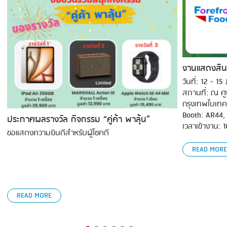
งานแสดงสิน
วันที่: 12 - 1
สถานที่: ณ ศ
กรุงเทพไบเทค
Booth: AR44,
ประกาศผลรางวัล กิจกรรม “คู่ค้า พาลุ้น”
เวลาเข้างาน: 
ขอแสดงความยินดีสำหรับผู้โชคดี
READ MORE
READ MORE