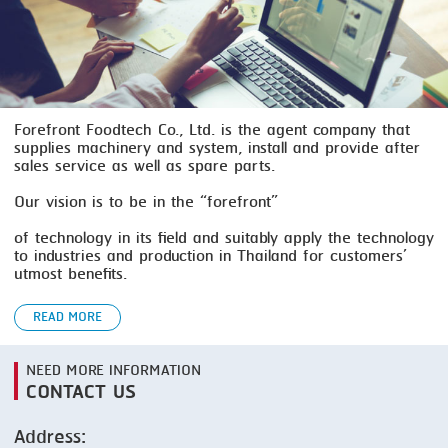
SMOKING
STEAMING
TRAY DENESTER
Forefront Foodtech Co., Ltd. is the agent company that
supplies machinery and system, install and provide after
TRAY FORMING
sales service as well as spare parts.
TUMBLING
Our vision is to be in the “forefront”
VACUUM PACKING
of technology in its field and suitably apply the technology
to industries and production in Thailand for customers’
VACUUM STUFFING
utmost benefits.
WASHING
READ MORE
NEED MORE INFORMATION
CONTACT US
Address: