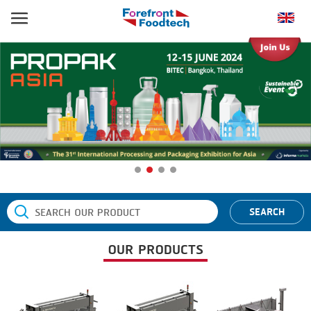
หน้าแรก
ประเภทสินค้า
BANDING
ยี่ห้อสินค้า
BLANCHING
BANDALL
ข่าว
BOILING
CARSOE
ติดต่อเรา
CENTRIFUGING
CLIPTECHNIK
CLIPPING
DORIT
SEARCH
COOKING
EMERSON
OUR PRODUCTS
DICING
FIREX
FORMING
FREY