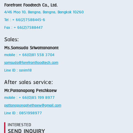
Forefront Foodtech Co., Ltd.
4/46 Moo 10, Bangna, Bangna, Bangkok 10260
Tel : + 66(2)7588445-6
Fax : + 66(2)7588447
Sales:
Ms.Somsuda Sriwattananont
mobile : + 66(0)81 558 3704
somsuda@forefrontfoodtech.com
Line ID : ssnim18
After sales service:
Mr.Pattanapong Petchkaew
mobile : + 66(0)85 199 8977
pattanapongphethaew@gmail.com
Line ID : 0851998977
INTERESTED
SEND INQUIRY