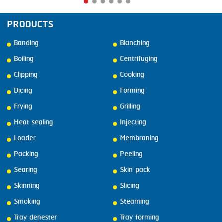
PRODUCTS
Banding
Blanching
Boiling
Centrifuging
Clipping
Cooking
Dicing
Forming
Frying
Grilling
Heat sealing
Injecting
Loader
Membraning
Packing
Peeling
Searing
Skin pack
Skinning
Slicing
Smoking
Steaming
Tray denester
Tray forming