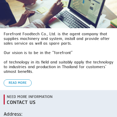
SMOKING
STEAMING
TRAY DENESTER
Forefront Foodtech Co., Ltd. is the agent company that
supplies machinery and system, install and provide after
TRAY FORMING
sales service as well as spare parts.
TUMBLING
Our vision is to be in the “forefront”
VACUUM PACKING
of technology in its field and suitably apply the technology
to industries and production in Thailand for customers’
VACUUM STUFFING
utmost benefits.
WASHING
READ MORE
NEED MORE INFORMATION
CONTACT US
Address: