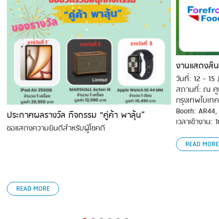
งานแสดงสิน
วันที่: 12 - 1
สถานที่: ณ ศ
กรุงเทพไบเทค
Booth: AR44,
ประกาศผลรางวัล กิจกรรม “คู่ค้า พาลุ้น”
เวลาเข้างาน: 
ขอแสดงความยินดีสำหรับผู้โชคดี
READ MORE
READ MORE