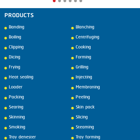
PRODUCTS
Banding
Blanching
Boiling
Centrifuging
Clipping
Cooking
Dicing
Forming
Frying
Grilling
Heat sealing
Injecting
Loader
Membraning
Packing
Peeling
Searing
Skin pack
Skinning
Slicing
Smoking
Steaming
Tray denester
Tray forming