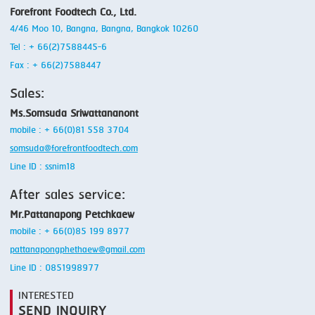
Forefront Foodtech Co., Ltd.
4/46 Moo 10, Bangna, Bangna, Bangkok 10260
Tel : + 66(2)7588445-6
Fax : + 66(2)7588447
Sales:
Ms.Somsuda Sriwattananont
mobile : + 66(0)81 558 3704
somsuda@forefrontfoodtech.com
Line ID : ssnim18
After sales service:
Mr.Pattanapong Petchkaew
mobile : + 66(0)85 199 8977
pattanapongphethaew@gmail.com
Line ID : 0851998977
INTERESTED
SEND INQUIRY