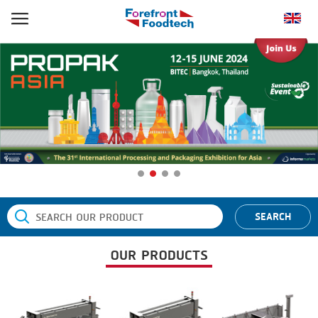
หน้าแรก
ประเภทสินค้า
BANDING
ยี่ห้อสินค้า
BLANCHING
BANDALL
ข่าว
BOILING
CARSOE
ติดต่อเรา
CENTRIFUGING
CLIPTECHNIK
CLIPPING
DORIT
SEARCH
COOKING
EMERSON
OUR PRODUCTS
DICING
FIREX
FORMING
FREY