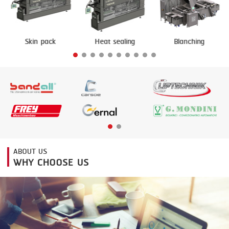
FRYING
GERNAL
GRILLING
G.MONDINI
Skin pack
Heat sealing
Blanching
HEAT SEALING
KRONEN
INJECTING
NOCK
LOADER
ORVED
MEMBRANING
PACKING
PEELING
ABOUT US
WHY CHOOSE US
SEARING
SKIN PACK
SKINNING
SLICING